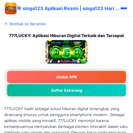
🎯 singa123 Aplikasi Resmi | singa123 Hari Ini Pasti Bayar
← Kembali ke Beranda
777LUCKY: Aplikasi Hiburan Digital Terbaik dan Tercepat
Unduh APK
Daftar Sekarang
777LUCKY hadir sebagai solusi hiburan digital terlengkap yang
dirancang khusus untuk pengguna smartphone modern. Sebagai
aplikasi mobile yang inovatif, 777LUCKY menonjol karena
kemampuannya menyatukan berbagai elemen interaktif dalam satu
platform yang ringan dan responsif. Dengan fokus pada kepuasan